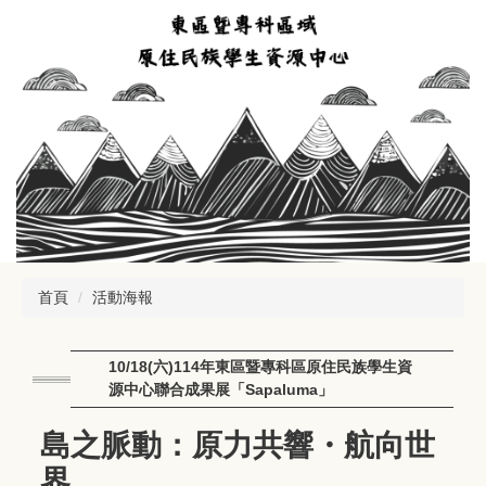
跳
到
主
要
內
容
區
首頁
活動海報
10/18(六)114年東區暨專科區原住民族學生資
源中心聯合成果展「Sapaluma」
島之脈動：原力共響・航向世
界