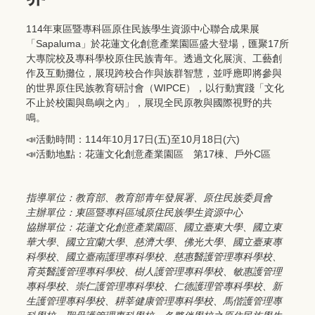
114年東區暨專科區原住民族學生資源中心聯合成果展
「Sapaluma」於花蓮文化創意產業園區盛大登場，匯聚17所
大專院校及專科學校原住民族青年。透過文化展演、工藝創
作及互動攤位，展現跨校合作與族群智慧，並呼應即將參與
的世界原住民族教育研討會（WIPCE），以行動實踐「文化
不止於校園與島嶼之內」，展現全民原教與國際視野的共
鳴。
📣活動時間：114年10月17日(五)至10月18日(六)
📣活動地點：花蓮文化創意產業園區 第17棟、戶外C區
指導單位：教育部、教育部青年發展署、原住民族委員會
主辦單位：東區暨專科區域原住民族學生資源中心
協辦單位：花蓮文化創意產業園區、國立臺東大學、國立東
華大學、國立宜蘭大學、慈濟大學、佛光大學、國立臺東專
科學校、國立臺南護理專科學校、慈惠醫護管理專科學校、
育英醫護管理專科學校、樹人護管理專科學校、敏惠護管理
專科學校、崇仁護管理專科學校、仁德護理管專科學校、新
生護管理專科學校、耕莘健康管理專科學校、馬偕護管理專