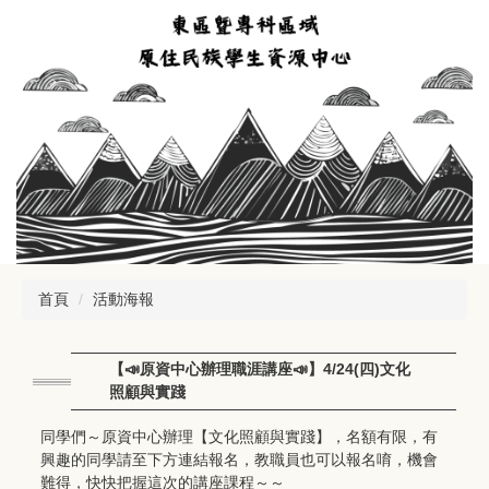
跳
到
主
要
內
容
區
首頁
活動海報
【📣原資中心辦理職涯講座📣】4/24(四)文化
照顧與實踐
同學們～原資中心辦理【文化照顧與實踐】，名額有限，有
興趣的同學請至下方連結報名，教職員也可以報名唷，機會
難得，快快把握這次的講座課程～～