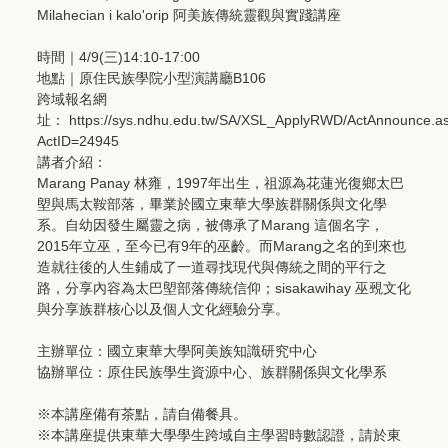
Milahecian i kalo'orip 阿美族傳統靈觀與實踐講座
時間｜4/9(三)14:10-17:00
地點｜原住民族學院小型演講廳B106
跨域報名網
址：
https://sys.ndhu.edu.tw/SA/XSL_ApplyRWD/ActAnnounce.a
ActID=24945
講者介紹：
Marang Panay 林雍，1997年出生，祖源為花蓮光復鄉太巴
塱與馬太鞍部落，畢業於國立東華大學族群關係與文化學
系。自幼因發生屬靈之病，被傳承了Marang 這個名字，
2015年立巫，至今已有9年的巫齡。而Marang之名的到來也
造就往後的人生鋪成了一道尋找現代與傳統之間的平行之
路，分享內容為太巴塱部落傳統信仰；sisakawihay 巫覡文化
與分享族群核心以及個人文化經驗分享。
主辦單位：國立東華大學阿美族知識研究中心
協辦單位：原住民族學生資源中心、族群關係與文化學系
※本講座備有茶點，請自備餐具。
※本講座提供東華大學學生跨域自主學習時數認證，請於東