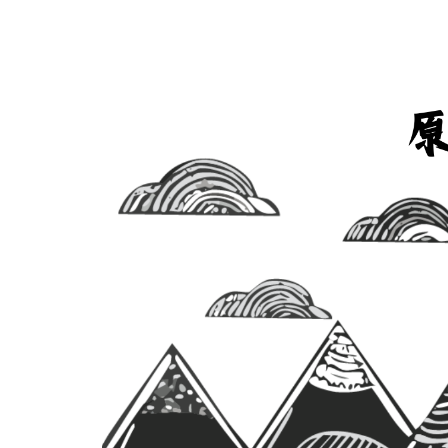
跳
到
主
要
內
容
區