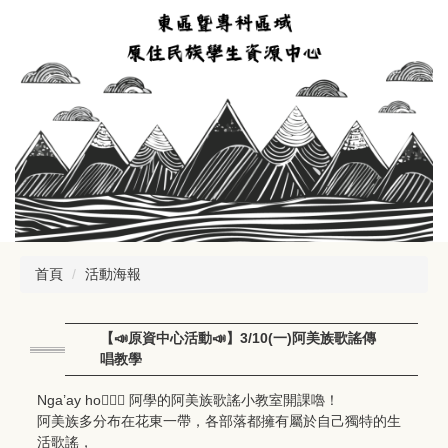
跳
到
主
要
內
容
區
首頁
活動海報
【📣原資中心活動📣】3/10(一)阿美族歌謠傳
唱教學
Nga’ay ho🙋🏻‍♀️ 阿學的阿美族歌謠小教室開課嚕！
阿美族多分布在花東一帶，各部落都擁有屬於自己獨特的生
活歌謠，